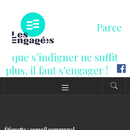
Passer
au
contenu
Parce
que s’indigner ne suffit
plus, il faut s’engager !
Menu
principal
Étiquette : conseil communal