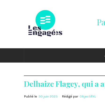
Passer
au
contenu
Pa
Delhaize Flagey, qui a a
Publié le
30 juin 2023
Rédigé par
ObjectifXL