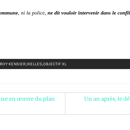
 commune
, ni la police,
ne dit vouloir intervenir dans le confl
ROY KENSIER
,
IXELLES
,
OBJECTIF XL
mise en œuvre du plan
Un an après, le d