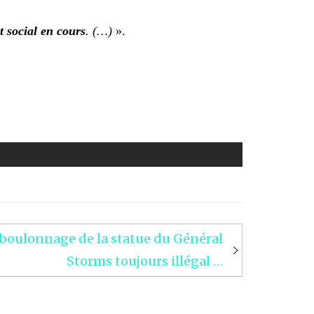
it social en cours
. (…)
».
éboulonnage de la statue du Général
Storms toujours illégal …