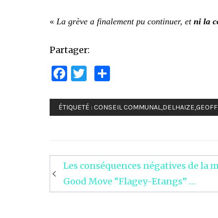
«
La grève a finalement pu continuer, et
ni la
Partager:
Facebook
Twitter
Partager
ÉTIQUETÉ :
CONSEIL COMMUNAL
,
DELHAIZE
,
GEOFF
Les conséquences négatives de la 
Navigation
Good Move “Flagey-Etangs” …
de
l’article