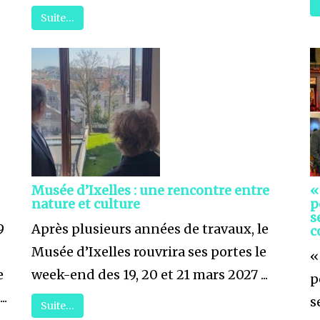
Suite…
Musée d’Ixelles : une rencontre entre
«
nature et culture
p
s
9
Après plusieurs années de travaux, le
c
Musée d’Ixelles rouvrira ses portes le
«
e
week-end des 19, 20 et 21 mars 2027 ...
p
..
s
Suite…