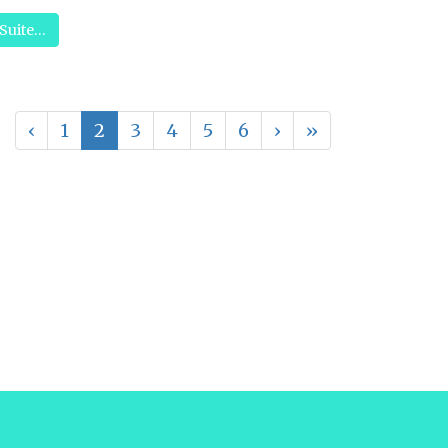
Suite…
‹
1
2
3
4
5
6
›
»