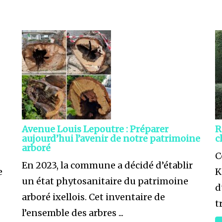
Avenue Louis Lepoutre : Préparer
R
aujourd’hui l’avenir de notre patrimoine
c
arboré
C
En 2023, la commune a décidé d’établir
e
K
un état phytosanitaire du patrimoine
d
arboré ixellois. Cet inventaire de
tr
l’ensemble des arbres ...