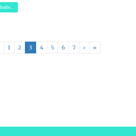
Suite…
1
2
3
4
5
6
7
›
»