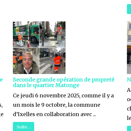
te
Seconde grande opération de propreté
N
dans le quartier Matonge
A
Ce jeudi 6 novembre 2025, comme il y a
o
s,
un mois le 9 octobre, la commune
c
ge
d’Ixelles en collaboration avec ...
l
Suite…