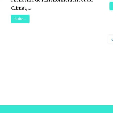
Climat, ...
Suite…
‹