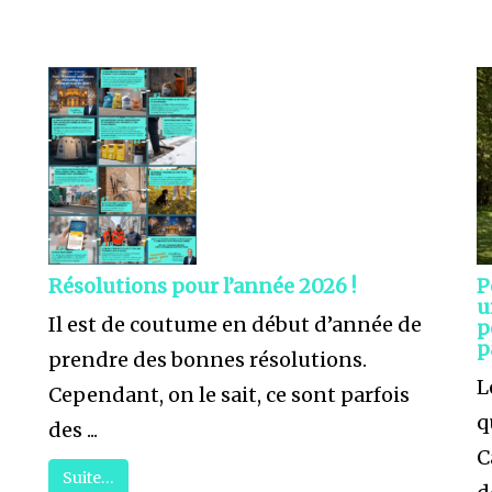
Résolutions pour l’année 2026 !
P
u
Il est de coutume en début d’année de
p
p
prendre des bonnes résolutions.
L
Cependant, on le sait, ce sont parfois
q
des ...
C
Suite…