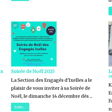
d
ts
Soirée de Noël 2025
L
c
La Section des Engagés d'Ixelles a le
K
plaisir de vous inviter à sa Soirée de
E
Noël, le dimanche 14 décembre dès ...
l
Suite…
n