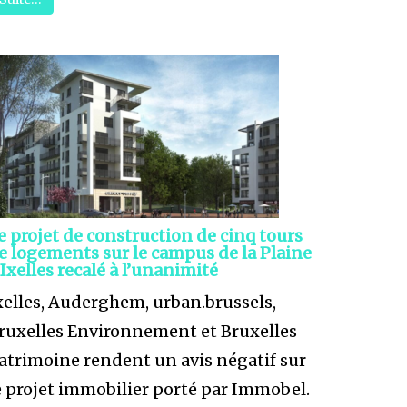
e projet de construction de cinq tours
e logements sur le campus de la Plaine
 Ixelles recalé à l’unanimité
xelles, Auderghem, urban.brussels,
ruxelles Environnement et Bruxelles
atrimoine rendent un avis négatif sur
e projet immobilier porté par Immobel.