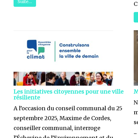
Suite…
C'
Les initiatives citoyennes pour une ville
M
résiliente
N
A l’occasion du conseil communal du 25
m
septembre 2025, Maxime de Cordes,
s
conseiller communal, interroge
...
.
l’Échevine de l’Environnement et du