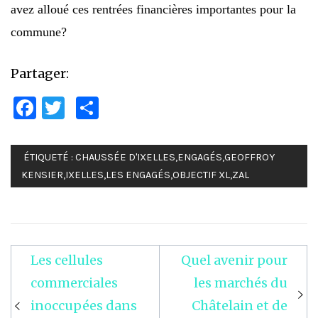
avez alloué ces rentrées financières importantes pour la
commune?
Partager:
Facebook
Twitter
Partager
ÉTIQUETÉ :
CHAUSSÉE D'IXELLES
,
ENGAGÉS
,
GEOFFROY
KENSIER
,
IXELLES
,
LES ENGAGÉS
,
OBJECTIF XL
,
ZAL
Les cellules
Quel avenir pour
Navigation
commerciales
les marchés du
de
inoccupées dans
Châtelain et de
l’article