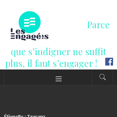
Passer
au
contenu
Parce
que s’indigner ne suffit
plus, il faut s’engager !
Menu
principal
Étiquette : Travaux