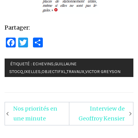
Partager:
Facebook
Twitter
Partager
ÉTIQUETÉ :
ECHEVINS
,
GUILLAUNE
STOCQ
,
IXELLES
,
OBJECTIFXL
,
TRAVAUX
,
VICTOR GREYSON
Nos priorités en
Interview de
Navigation
une minute
Geoffroy Kensier
de
l’article