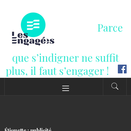
Passer
au
contenu
Parce
que s’indigner ne suffit
plus, il faut s’engager !
Menu
principal
Étiquette : publicité