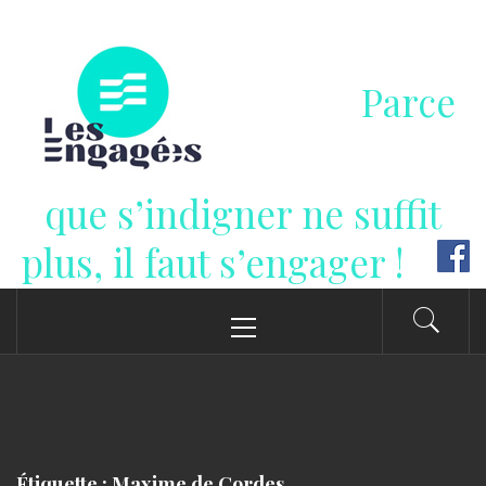
Passer
au
contenu
Parce
que s’indigner ne suffit
plus, il faut s’engager !
Menu
principal
Étiquette : Maxime de Cordes