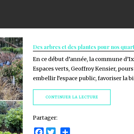
Des arbres et des plantes pour nos quar
En ce début d’année, la commune d’Ixell
Espaces verts, Geoffroy Kensier, pou
embellir l’espace public, favoriser la b
CONTINUER LA LECTURE
Partager:
Facebook
Twitter
Partager