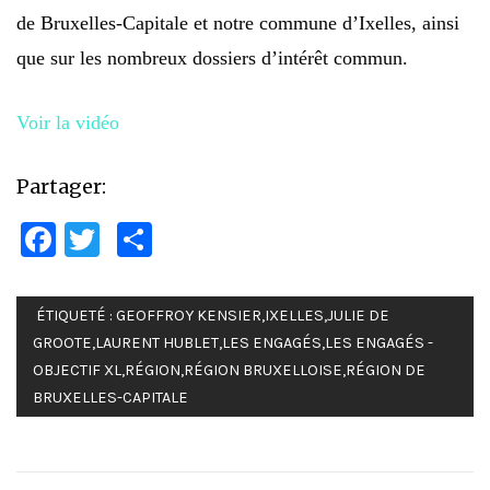
de Bruxelles-Capitale et notre commune d’Ixelles, ainsi
que sur les nombreux dossiers d’intérêt commun.
Voir la vidéo
Partager:
Facebook
Twitter
Partager
ÉTIQUETÉ :
GEOFFROY KENSIER
,
IXELLES
,
JULIE DE
GROOTE
,
LAURENT HUBLET
,
LES ENGAGÉS
,
LES ENGAGÉS -
OBJECTIF XL
,
RÉGION
,
RÉGION BRUXELLOISE
,
RÉGION DE
BRUXELLES-CAPITALE