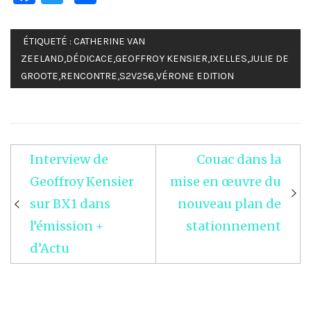
ÉTIQUETÉ :
CATHERINE VAN
ZEELAND
,
DÉDICACE
,
GEOFFROY KENSIER
,
IXELLES
,
JULIE DE
GROOTE
,
RENCONTRE
,
S2V256
,
VÉRONE EDITION
Interview de
Couac dans la
Navigation
Geoffroy Kensier
mise en œuvre du
de
sur BX1 dans
nouveau plan de
l’article
l’émission +
stationnement
d’Actu