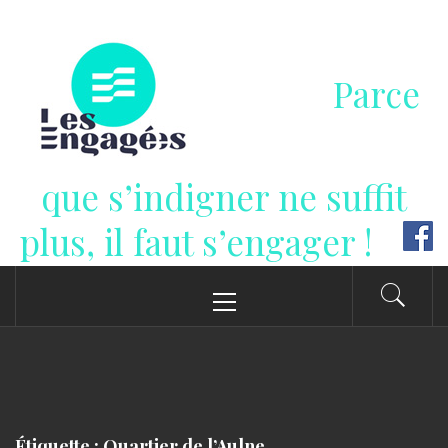
Passer
au
contenu
Parce
que s’indigner ne suffit
plus, il faut s’engager !
Menu
principal
Étiquette : Quartier de l’Aulne