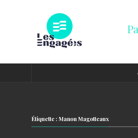
Passer
au
contenu
Pa
Étiquette : Manon Magotteaux