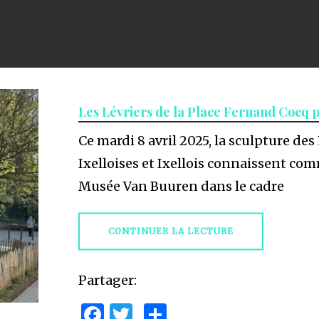
Les Lévriers de la Place Fernand Cocq 
Ce mardi 8 avril 2025, la sculpture des
Ixelloises et Ixellois connaissent comm
Musée Van Buuren dans le cadre
CONTINUER LA LECTURE
Partager:
Facebook
Twitter
Partager