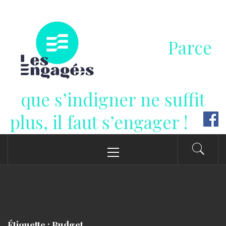
Passer
au
contenu
Parce
que s’indigner ne suffit
plus, il faut s’engager !
Menu
principal
Étiquette : Budget