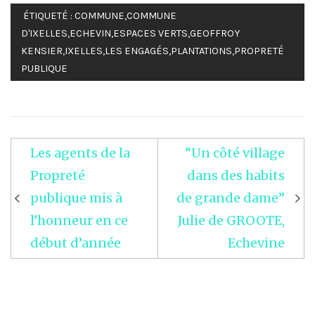
ÉTIQUETÉ :
COMMUNE
,
COMMUNE
D'IXELLES
,
ECHEVIN
,
ESPACES VERTS
,
GEOFFROY
KENSIER
,
IXELLES
,
LES ENGAGÉS
,
PLANTATIONS
,
PROPRETÉ
PUBLIQUE
Les agents de la
“Un côté village
Navigation
Propreté
dans des habits
de
publique mis à
de grande dame”
l’article
l’honneur en ce
Julie de GROOTE,
début d’année
Echevine