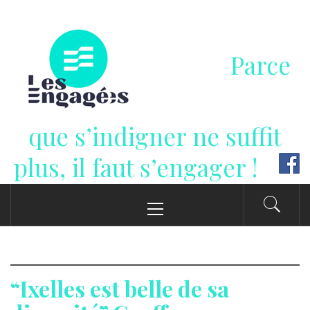
Passer
au
contenu
Parce
que s’indigner ne suffit
plus, il faut s’engager !
Menu
principal
“Ixelles est belle de sa