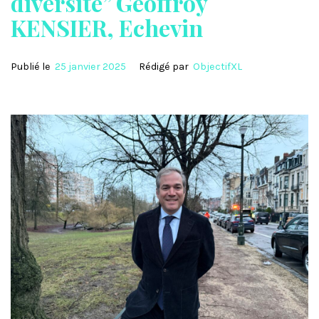
diversité” Geoffroy
KENSIER, Echevin
Publié le
25 janvier 2025
Rédigé par
ObjectifXL