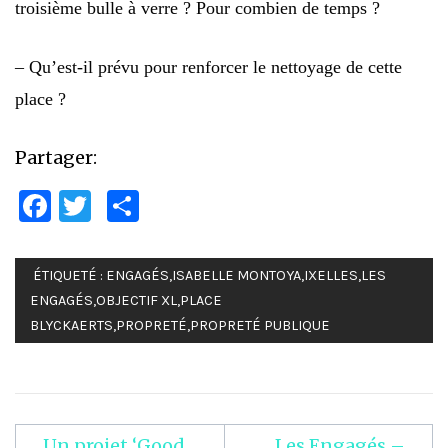
troisième bulle à verre ? Pour combien de temps ?
– Qu’est-il prévu pour renforcer le nettoyage de cette
place ?
Partager:
Facebook
Twitter
Partager
ÉTIQUETÉ :
ENGAGÉS
,
ISABELLE MONTOYA
,
IXELLES
,
LES
ENGAGÉS
,
OBJECTIF XL
,
PLACE
BLYCKAERTS
,
PROPRETÉ
,
PROPRETÉ PUBLIQUE
Un projet ‘Good
Les Engagés –