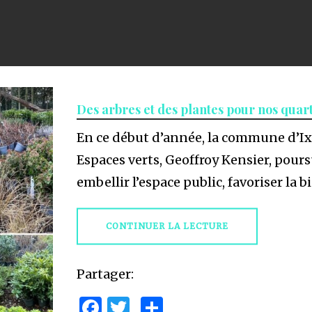
Des arbres et des plantes pour nos quar
En ce début d’année, la commune d’Ixell
Espaces verts, Geoffroy Kensier, pou
embellir l’espace public, favoriser la b
CONTINUER LA LECTURE
Partager:
Facebook
Twitter
Partager