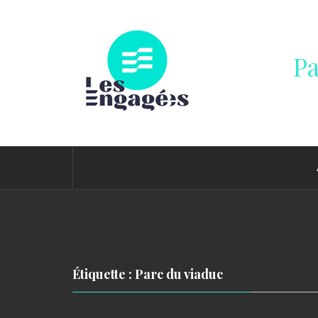
Passer
au
contenu
Pa
Étiquette : Parc du viaduc