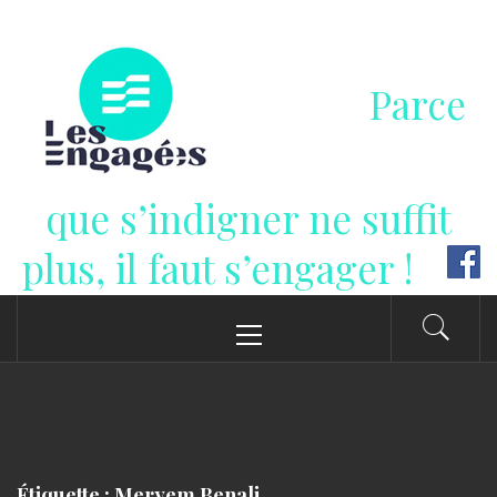
Passer
au
contenu
Parce
que s’indigner ne suffit
plus, il faut s’engager !
Menu
principal
Étiquette : Meryem Benali