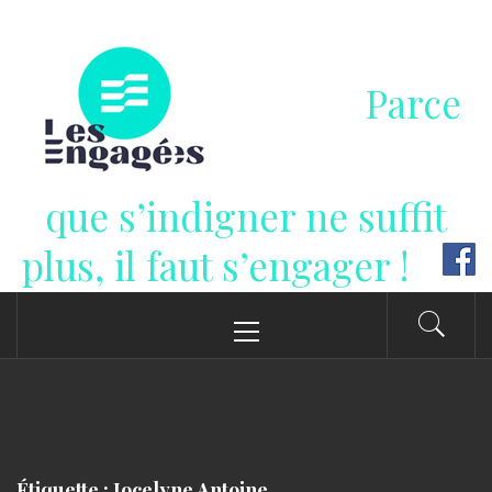
Passer
au
contenu
Parce
que s’indigner ne suffit
plus, il faut s’engager !
Menu
principal
Étiquette : Jocelyne Antoine