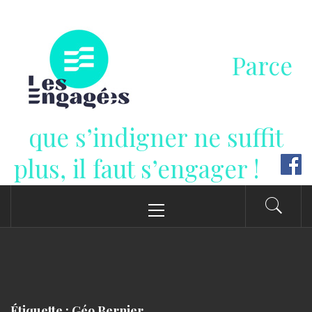
Passer
au
contenu
Parce
que s’indigner ne suffit
plus, il faut s’engager !
Menu
principal
Étiquette : Géo Bernier