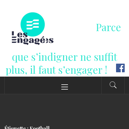
Passer
au
contenu
Parce
que s’indigner ne suffit
plus, il faut s’engager !
Menu
principal
Étiquette : Football