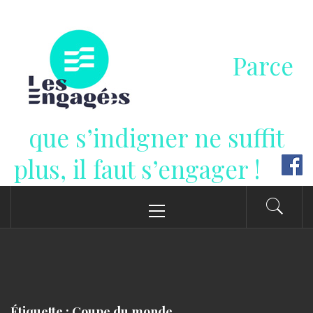
Passer
au
contenu
Parce
que s’indigner ne suffit
plus, il faut s’engager !
Menu
principal
Étiquette : Coupe du monde