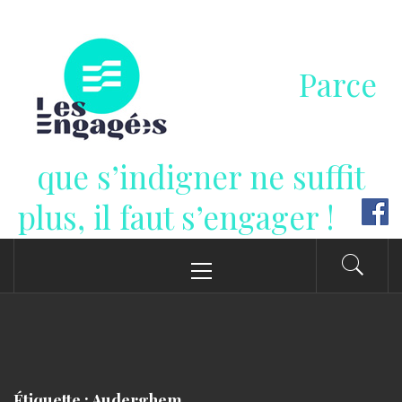
Passer
au
contenu
Parce
que s’indigner ne suffit
plus, il faut s’engager !
Menu
principal
Étiquette : Auderghem