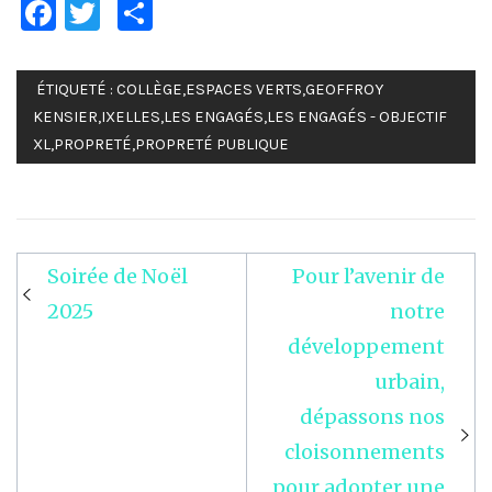
Facebook
Twitter
Partager
ÉTIQUETÉ :
COLLÈGE
,
ESPACES VERTS
,
GEOFFROY
KENSIER
,
IXELLES
,
LES ENGAGÉS
,
LES ENGAGÉS - OBJECTIF
XL
,
PROPRETÉ
,
PROPRETÉ PUBLIQUE
Soirée de Noël
Pour l’avenir de
Navigation
2025
notre
de
développement
l’article
urbain,
dépassons nos
cloisonnements
pour adopter une