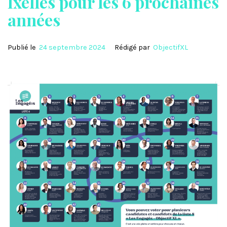
Ixelles pour les 6 prochaines
années
Publié le
24 septembre 2024
Rédigé par
ObjectifXL