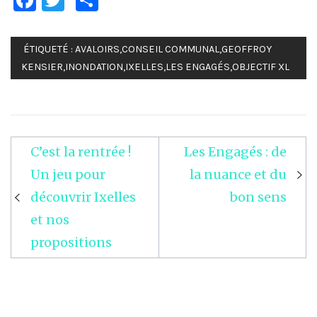
Facebook
Twitter
Partager
ÉTIQUETÉ :
AVALOIRS
,
CONSEIL COMMUNAL
,
GEOFFROY
KENSIER
,
INONDATION
,
IXELLES
,
LES ENGAGÉS
,
OBJECTIF XL
C’est la rentrée !
Les Engagés : de
Navigation
Un jeu pour
la nuance et du
de
découvrir Ixelles
bon sens
l’article
et nos
propositions