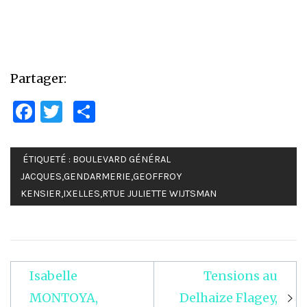
Partager:
Facebook
Twitter
Partager
ÉTIQUETÉ :
BOULEVARD GÉNÉRAL
JACQUES
,
GENDARMERIE
,
GEOFFROY
KENSIER
,
IXELLES
,
RTUE JULIETTE WIJTSMAN
Isabelle
Tensions au
Navigation
MONTOYA,
Delhaize Flagey,