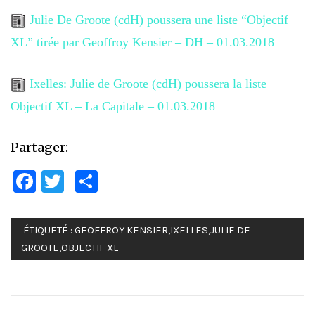
Julie De Groote (cdH) poussera une liste “Objectif
XL” tirée par Geoffroy Kensier – DH – 01.03.2018
Ixelles: Julie de Groote (cdH) poussera la liste
Objectif XL – La Capitale – 01.03.2018
Partager:
Facebook
Twitter
Partager
ÉTIQUETÉ :
GEOFFROY KENSIER
,
IXELLES
,
JULIE DE
GROOTE
,
OBJECTIF XL