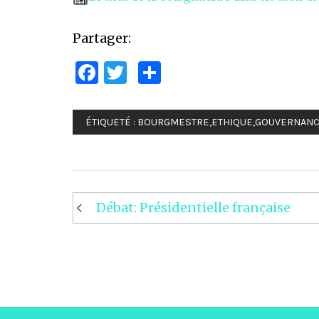
Partager:
Facebook
Twitter
Partager
ÉTIQUETÉ :
BOURGMESTRE
,
ETHIQUE
,
GOUVERNAN
Débat: Présidentielle française
Navigation
de
l’article