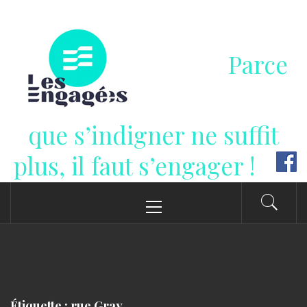
Passer
au
contenu
Parce
que s’indigner ne suffit
plus, il faut s’engager !
Menu
principal
Étiquette : rue Gray