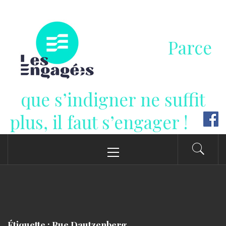
Passer
au
contenu
Parce
que s’indigner ne suffit
plus, il faut s’engager !
Menu
principal
Étiquette : Rue Dautzenberg