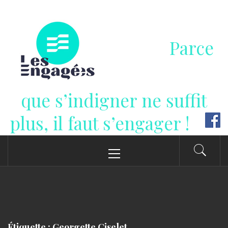
Passer
au
contenu
Parce
que s’indigner ne suffit
plus, il faut s’engager !
Menu
principal
Étiquette : Georgette Ciselet