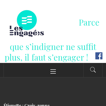
Passer
au
contenu
Parce
que s’indigner ne suffit
plus, il faut s’engager !
Menu
principal
Étiquette : Croix-rouge