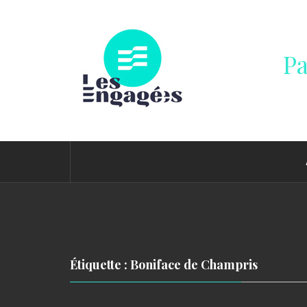
Passer
au
contenu
Pa
Étiquette : Boniface de Champris