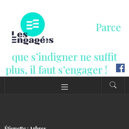
Passer
au
contenu
Parce
que s’indigner ne suffit
plus, il faut s’engager !
Menu
principal
Étiquette : Arbres