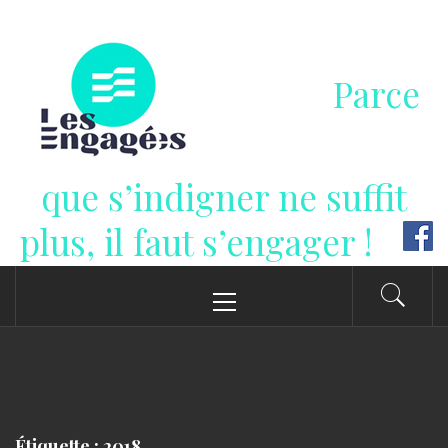
Passer
au
contenu
Parce
que s’indigner ne suffit
plus, il faut s’engager !
Menu
principal
Étiquette : 2018